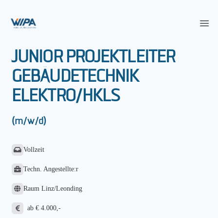
WIPA Karriereportal
Op
JUNIOR PROJEKTLEITER
GEBÄUDETECHNIK
ELEKTRO/HKLS
(m/w/d)
Vollzeit
Techn. Angestellte:r
Raum Linz/Leonding
ab € 4.000,-