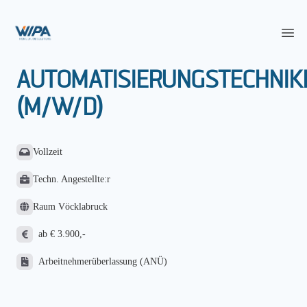
WIPA Karriereportal
Op
AUTOMATISIERUNGSTECHNIK
(M/W/D)
Vollzeit
Techn. Angestellte:r
Raum Vöcklabruck
ab € 3.900,-
Arbeitnehmerüberlassung (ANÜ)